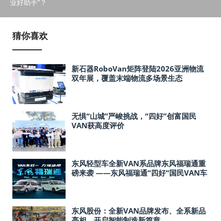
业好助手”？
猜你喜欢
新石器RoboVan矩阵登陆2026亚洲物流
双年展，覆盖末端物流多场景生态
无惧“山城”严峻挑战，“四好”创富国民
VAN获高度评价
东风轻型车全新VAN系品牌东风福瑞通重
磅来袭 ——东风福瑞通“四好“国民VAN车
上新预售
东风股份：全新VAN品牌发布、全系新品
亮相，开启智能制造新篇章