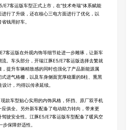
/E7客运版车型正式上市，在“技术奇瑞”体系赋能
面进行了升级，还在核心三电方面进行了优化，以
者省钱用好车。
E7客运版在外观内饰等细节处进一步雕琢，让新车
流。车头部分，开瑞江豚E5/E7客运版选择去繁就
缀，提升车辆精致感的同时也强化了产品新能源属
闭式进气格栅，以及车身侧面宽厚稳重的B柱、熏黑
志性设计，均得以传承延续。
了现款车型贴心实用的内饰风格，怀挡、原厂双手机
一应俱全。另外新车配备了电动助力转向，带来更
驾驶安全性。江豚E5/E7客运版车型配备了暖风空
一步保障舒适性。