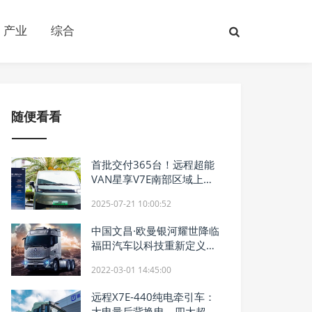
产业
综合
随便看看
首批交付365台！远程超能
VAN星享V7E南部区域上
市，助力客户每日多赚
2025-07-21 10:00:52
200！
中国文昌·欧曼银河耀世降临
福田汽车以科技重新定义高
端重卡
2022-03-01 14:45:00
远程X7E-440纯电牵引车：
大电量后背换电，四大超级