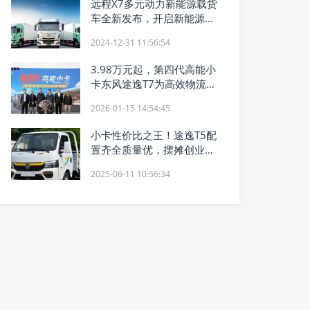
远程X7多元动力新能源载货
车全新发布，开启新能源载
货车发展元年
2024-12-31 11:56:54
3.98万元起，第四代高能小
卡东风途逸T7为高效物流而
来
2026-01-15 14:54:45
小卡性价比之王！途逸T5配
置齐全质量优，摆摊创业神
器
2025-06-11 10:56:34