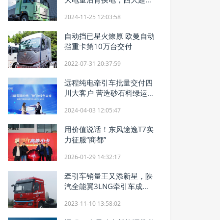
优势降本增效
2024-11-25 12:03:58
自动挡已星火燎原 欧曼自动
挡重卡第10万台交付
2022-07-31 20:37:59
远程纯电牵引车批量交付四
川大客户 营造砂石料绿运新
体验
2024-04-03 12:05:47
用价值说话！东风途逸T7实
力征服“商都”
2026-01-29 14:32:17
牵引车销量王又添新星，陕
汽全能翼3LNG牵引车成干
线物流首选
2023-11-10 13:58:02