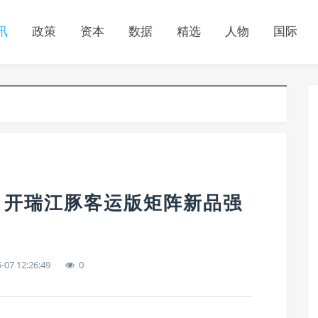
讯
政策
资本
数据
精选
人物
国际
，开瑞江豚客运版矩阵新品强
-07 12:26:49
0