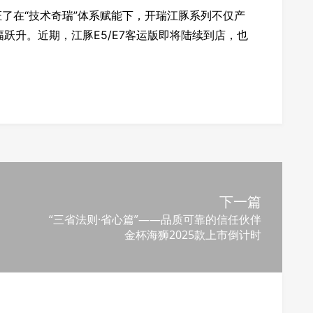
了在“技术奇瑞”体系赋能下，开瑞江豚系列不仅产
跃升。近期，江豚E5/E7客运版即将陆续到店，也
下一篇
“三省法则·省心篇”——品质可靠的信任伙伴
金杯海狮2025款上市倒计时