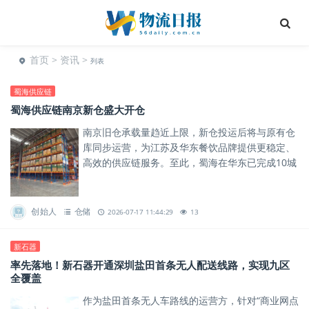
首页
>
资讯
>
列表
蜀海供应链
蜀海供应链南京新仓盛大开仓
南京旧仓承载量趋近上限，新仓投运后将与原有仓
库同步运营，为江苏及华东餐饮品牌提供更稳定、
高效的供应链服务。至此，蜀海在华东已完成10城
12仓的密集布局。
创始人
仓储
2026-07-17 11:44:29
13
新石器
率先落地！新石器开通深圳盐田首条无人配送线路，实现九区
全覆盖
作为盐田首条无人车路线的运营方，针对“商业网点