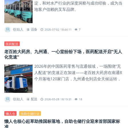
淀，和对水产行业的深度洞察与成功经验，成为当
地客户信赖的叉车品牌。
创始人
设备
2026-07-02 18:44:11
7
医药配送
老百姓大药房、九州通、一心堂纷纷下场，医药配送开启“无人
化竞速”
2026年的中国医药零售与流通领域，一场围绕“无
人配送”的竞速正在加速——老百姓大药房在南通8
个月落地120家门店，九州通仓到店全天候运转，
一心堂夜间配送常态化运营……
创始人
配送
2026-05-28 18:19:31
18
懒人仓
自助仓储行业
懒人仓核心起草助推国标落地，自助仓储行业迎来首部国家标
准