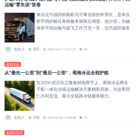
运输“零失误”答卷
来自北汽福田欧航欧马可事业部的申荣欣，是本次
和平鸽护航任务的服务保障总调度。他介绍，为确
保和平鸽运输与放飞工作万无一失，北汽福田服务
团队提前谋划、周密部署，量身定制了详尽的项目
保障计划。
创始人
货车
2026-04-17 12:21:51
25
蜀海冷运
从“最先一公里”到“最后一公里”，蜀海冷运全程护航
在2026·武汉良之隆食材电商节上，蜀海冷运携仓
干配一体化冷链运输解决方案精彩亮相，与业界同
仁共同交流、展示全链路冷链服务能力。
创始人
冷链
2026-03-30 13:40:40
15
东风轻型车