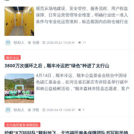
规范从场地建设、安全管控、服务流程、用户权益
保障、日常运营管理等全维度，明确行业统一准入
条件与专业化运营准则，标志着国内自助仓储行业
正式步入标准化、正规化、专业化发展新阶段。
创始人
仓储
2026-05-22 15:39:41
11
顺丰冷运
3800万次循环之后，顺丰冷运把“绿色”种进了太行山
4月14日，顺丰冷运、顺丰公益基金会联合中国绿
色碳汇基金会，在河北省石家庄市井陉县举行碳中
和林公益植树活动，“顺丰森林井陉县志愿者、客户
碳中和林”项目三期正式启动。
创始人
冷链
2026-04-18 13:30:57
7
北汽福田服务保障团队
​护航“8万咕咕队”顺利放飞，北汽福田服务保障团队书写和平鸽