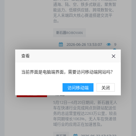
通海、陆、空、铁多式联运，聚焦智
能运力、低碳供应链、跨境数智化、
无人末端四大核心赛道搭建交流平
台。
新石器ROBOVAN
2026-06-26 13:53:07
9
查看
当前界面是电脑端界面，需要访问移动端网站吗？
新石器发布618快递运营数
据：跑了2263万公里、增长
1063%，无人车正成快递行业
访问移动端
关闭
“标配”
5月12日—6月20日期间，新石器无人
车在快递行业完成网点到驿站配送任
务的总运营里程达2263万公里，较去
年同期增长1063%，无人车在快递领
域行业的应用正在加速普及。