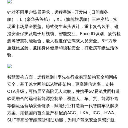
针对不同用户场景需求，远程星瀚H开发M（日间商务
舱），L（豪华头等舱），XL（旗舰旅居舱）三种座舱，实
现重卡场景全覆盖。鲸式仿生车头设计，重卡复合装甲、碰
撞安全保护及电子后视镜、智能交互、Face ID识别、疲劳检
测等智慧功能融合，最大程度保证驾乘人员安全。8平方米
旗舰旅居舱，兼顾身体健康和隐私安全，打造房车级生活体
验。
智慧架构方面，远程星瀚H率先在行业实现架构安全和网络
安全，基于以太网的EEA智能架构，更高通信速率，支持
OTA升级，可拓展至高阶无人驾驶，并携手G7易流共同打造
软硬融合的远程新能源控制塔，覆盖人、车、货、能源补给
等物流运营场景全链条，赋能行业打造新一代智能车队解决
方案。搭载国内首次量产标配的ACC、LKA、ICC、HWA、
SLIF等高阶智能驾驶辅助功能，为用户驾乘安全保驾护航。