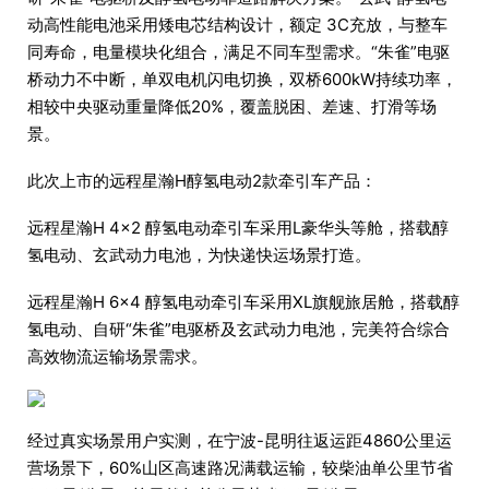
动高性能电池采用矮电芯结构设计，额定 3C充放，与整车
同寿命，电量模块化组合，满足不同车型需求。“朱雀”电驱
桥动力不中断，单双电机闪电切换，双桥600kW持续功率，
相较中央驱动重量降低20%，覆盖脱困、差速、打滑等场
景。
此次上市的远程星瀚H醇氢电动2款牵引车产品：
远程星瀚H 4×2 醇氢电动牵引车采用L豪华头等舱，搭载醇
氢电动、玄武动力电池，为快递快运场景打造。
远程星瀚H 6×4 醇氢电动牵引车采用XL旗舰旅居舱，搭载醇
氢电动、自研“朱雀”电驱桥及玄武动力电池，完美符合综合
高效物流运输场景需求。
经过真实场景用户实测，在宁波-昆明往返运距4860公里运
营场景下，60%山区高速路况满载运输，较柴油单公里节省