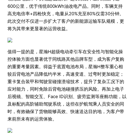
600公里，优于传统800kWh油改电产品。同时，车辆支持
高充电倍率+四枪快充，电量从20%充至80%仅需30分钟。
此次交付不仅进一步扩大了客户的新能源运输车队规模，更
将为其带来更显著的运营收益。
值得一提的是，星瀚H超级电动牵引车在安全性与智能化操
控体验方面也显著优于同线路其他品牌车型，成为客户复购
的重要考量因素。得益于底置电池布局，星瀚H整车重心相
较后背电池产品降低约半米，高速变道、过弯时更加稳定；
重卡复合装甲和驾驶室碰撞溃缩技术，提升了复杂工况下的
应对能力，同时免除后背电池碰撞挤压的风险。再加上电子
后视镜、智能交互、Face ID识别、疲劳监测等座舱功能，以
及标配的高阶辅助驾驶系统，这些在护航驾乘人员安全的同
时，有效确保了货物能够高效、快速送达目的地，为客户带
来前所未有的运营体验。