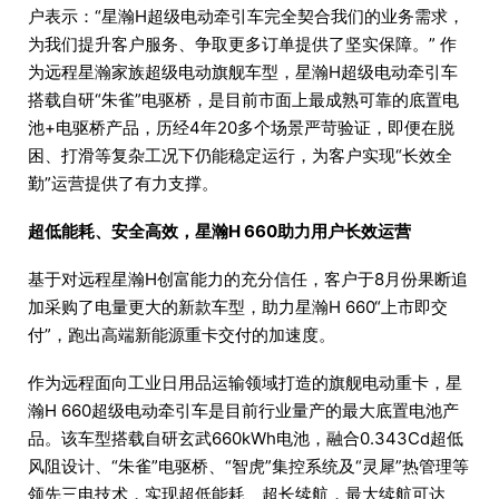
户表示：“星瀚H超级电动牵引车完全契合我们的业务需求，
为我们提升客户服务、争取更多订单提供了坚实保障。” 作
为远程星瀚家族超级电动旗舰车型，星瀚H超级电动牵引车
搭载自研“朱雀”电驱桥，是目前市面上最成熟可靠的底置电
池+电驱桥产品，历经4年20多个场景严苛验证，即便在脱
困、打滑等复杂工况下仍能稳定运行，为客户实现“长效全
勤”运营提供了有力支撑。
超低能耗、安全高效，星瀚H 660助力用户长效运营
基于对远程星瀚H创富能力的充分信任，客户于8月份果断追
加采购了电量更大的新款车型，助力星瀚H 660“上市即交
付”，跑出高端新能源重卡交付的加速度。
作为远程面向工业日用品运输领域打造的旗舰电动重卡，星
瀚H 660超级电动牵引车是目前行业量产的最大底置电池产
品。该车型搭载自研玄武660kWh电池，融合0.343Cd超低
风阻设计、“朱雀”电驱桥、“智虎”集控系统及“灵犀”热管理等
领先三电技术，实现超低能耗、超长续航，最大续航可达