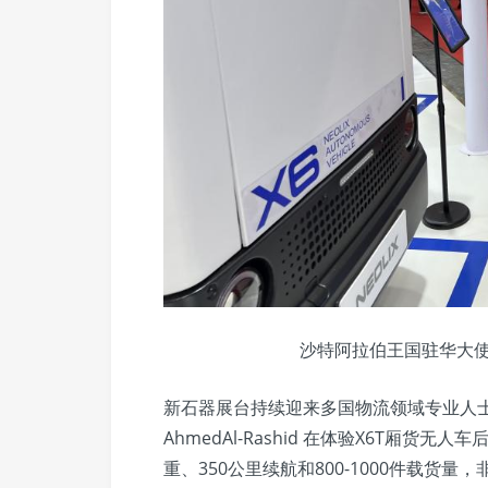
沙特阿拉伯王国驻华大使Abd
新石器展台持续迎来多国物流领域专业人
AhmedAl-Rashid 在体验X6T厢货
重、350公里续航和800-1000件载