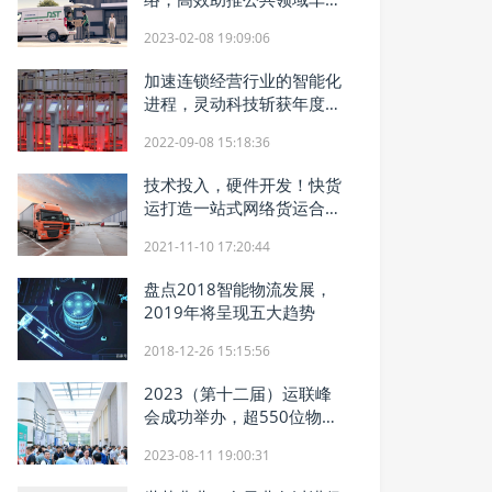
全面电动化
2023-02-08 19:09:06
加速连锁经营行业的智能化
进程，灵动科技斩获年度零
售供应链最佳实践大奖
2022-09-08 15:18:36
技术投入，硬件开发！快货
运打造一站式网络货运合规
体系，推动行业合规化进
2021-11-10 17:20:44
程！
盘点2018智能物流发展，
2019年将呈现五大趋势
2018-12-26 15:15:56
2023（第十二届）运联峰
会成功举办，超550位物流
行业精英齐聚上海佘山！
2023-08-11 19:00:31