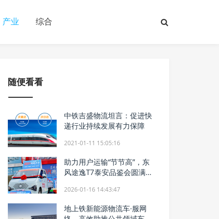
产业
综合
随便看看
中铁吉盛物流坦言：促进快
递行业持续发展有力保障
2021-01-11 15:05:16
助力用户运输“节节高”，东
风途逸T7泰安品鉴会圆满成
功
2026-01-16 14:43:47
地上铁新能源物流车·服网
络，高效助推公共领域车辆