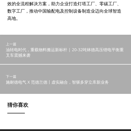
效的全流程解决方案，助力企业打造灯塔工厂、零碳工厂、
数字工厂，推动中国输配电及控制设备制造业迈向全球智造
高地。
上一篇
油转电时代，重载物料搬运新标杆 | 20-32吨林德高压锂电平衡重
叉车震撼来袭
下一篇
施耐德电气 X 范德兰德丨虚实融合，智驱多穿立库新业务
猜你喜欢