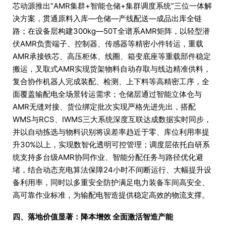
芯动源推出“AMR集群+智能仓储+集群调度系统”三位一体解
决方案，贯通原料入库—仓储—产线配送—成品出库全链
路；在设备层构建300kg—50T全谱系AMR矩阵，以轻型潜
伏AMR负责端子、控制器、传感器等精密小件转运，重载
AMR承接铁芯、高压柜体、线圈、箱变底座等重载部件稳定
搬运，叉取式AMR实现货架物料自动存取与线边精准供料，
复合协作机器人完成装配、检测、上下料等高精密工序，全
面覆盖输配电全场景转运需求；仓储层通过智能立体仓与
AMR无缝对接、货位绑定批次实现严格先进先出，搭配
WMS与RCS、IWMS三大系统深度互联达成数据实时同步，
并以自动拣选与物料识别将误差率趋近于零、库位利用率提
升30%以上，实现数智化透明可控管理；调度层依托自研系
统支持多台级AMR协同作业、智能分配任务与路径优化避
堵，结合动态充电算法保障24小时不间断运行、大幅提升设
备利用率，同时以多重安全防护满足电力装备车间高安全、
高可靠作业标准，为输配电智造提供稳定高效的物流支撑。
四、落地价值显著：降本增效 全面激活智造产能