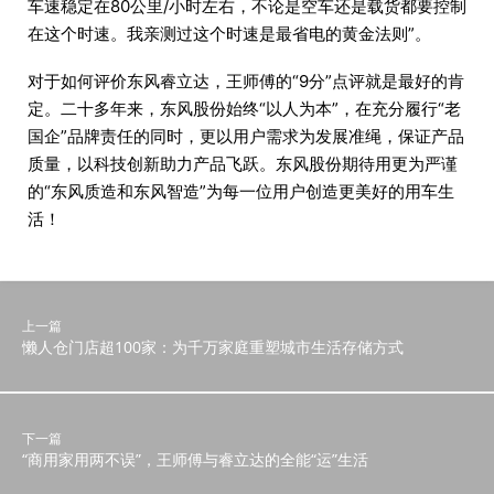
车速稳定在80公里/小时左右，不论是空车还是载货都要控制
在这个时速。我亲测过这个时速是最省电的黄金法则”。
对于如何评价东风睿立达，王师傅的“9分”点评就是最好的肯
定。二十多年来，东风股份始终“以人为本”，在充分履行“老
国企”品牌责任的同时，更以用户需求为发展准绳，保证产品
质量，以科技创新助力产品飞跃。东风股份期待用更为严谨
的“东风质造和东风智造”为每一位用户创造更美好的用车生
活！
上一篇
懒人仓门店超100家：为千万家庭重塑城市生活存储方式
下一篇
“商用家用两不误”，王师傅与睿立达的全能“运”生活