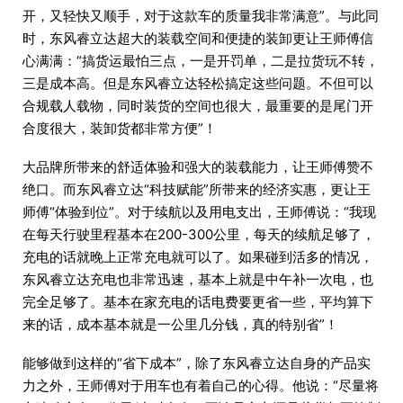
开，又轻快又顺手，对于这款车的质量我非常满意”。与此同
时，东风睿立达超大的装载空间和便捷的装卸更让王师傅信
心满满：“搞货运最怕三点，一是开罚单，二是拉货玩不转，
三是成本高。但是东风睿立达轻松搞定这些问题。不但可以
合规载人载物，同时装货的空间也很大，最重要的是尾门开
合度很大，装卸货都非常方便”！
大品牌所带来的舒适体验和强大的装载能力，让王师傅赞不
绝口。而东风睿立达“科技赋能”所带来的经济实惠，更让王
师傅“体验到位”。对于续航以及用电支出，王师傅说：“我现
在每天行驶里程基本在200-300公里，每天的续航足够了，
充电的话就晚上正常充电就可以了。如果碰到活多的情况，
东风睿立达充电也非常迅速，基本上就是中午补一次电，也
完全足够了。基本在家充电的话电费要更省一些，平均算下
来的话，成本基本就是一公里几分钱，真的特别省”！
能够做到这样的“省下成本”，除了东风睿立达自身的产品实
力之外，王师傅对于用车也有着自己的心得。他说：“尽量将