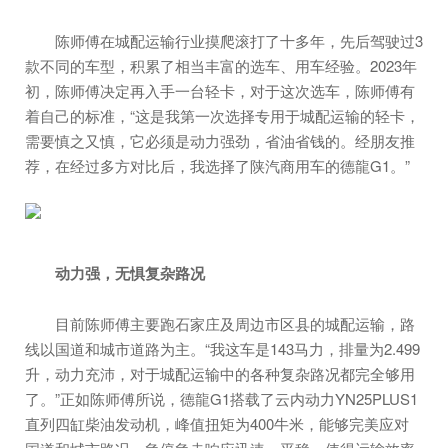
陈师傅在城配运输行业摸爬滚打了十多年，先后驾驶过3
款不同的车型，积累了相当丰富的选车、用车经验。2023年
初，陈师傅决定再入手一台轻卡，对于这次选车，陈师傅有
着自己的标准，“这是我第一次选择专用于城配运输的轻卡，
需要慎之又慎，它必须是动力强劲，省油省钱的。经朋友推
荐，在经过多方对比后，我选择了陕汽商用车的德龍G1。”
动力强，无惧复杂路况
目前陈师傅主要跑石家庄及周边市区县的城配运输，路
线以国道和城市道路为主。“我这车是143马力，排量为2.499
升，动力充沛，对于城配运输中的各种复杂路况都完全够用
了。”正如陈师傅所说，德龍G1搭载了云内动力YN25PLUS1
直列四缸柴油发动机，峰值扭矩为400牛米，能够完美应对