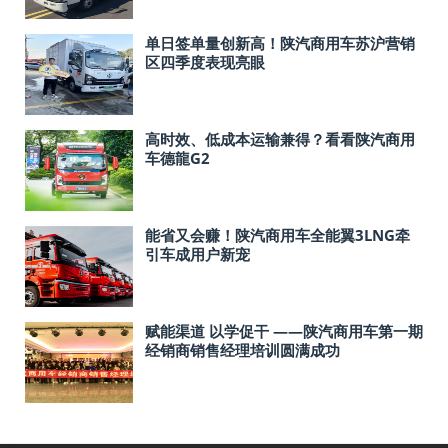
单日签单量创新高！陕汽商用车苏沪营销
区四季度表现亮眼
高时效、低成本运输兼得？看看陕汽商用
车德龍G2
能省又会赚！陕汽商用车全能翼3LNG牵
引车成用户新宠
赋能渠道 以学促干 ——陕汽商用车第一期
经销商销售经理培训圆满成功