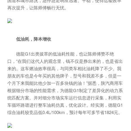
国道和城市路况，急停急走响应迅速、平稳，使得运输效率
再次提升，让陈师傅畅行无忧。
低油耗，降本增收
德龍G1出类拔萃的低油耗性能，也让陈师傅赞不绝
口，“在我们这代人的观念里，钱不仅是挣出来的，也是省出
来的。这车燃油效率很高，与同类车相比油耗降了不少。我
朋友的车也是今年买的其他牌子，型号和我差不多，但是一
个月下来我能比他少加一百多块钱的油！”据悉，陕汽商用车
根据细分市场的性能需求，为德龍G1制定了差异化的动力系
统匹配方案。并对细分市场实车运行信息进行采集，利用实
车循环路谱进行整车油耗仿真，优化设计。经实测，德龍G1
综合油耗较竞品低0.4L/100km，预计每年可多节省1824元。