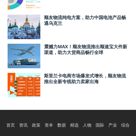
顺友物流纯电方案，助力中国电池产品畅
通乌克兰
震撼力MAX！顺友物流推出顺速宝大件新
渠道，助力大货商品畅行全球
斯里兰卡电商市场爆发式增长，顺友物流
推出全新专线助力卖家出海
首页
资讯
政策
资本
数据
精选
人物
国际
产业
综合