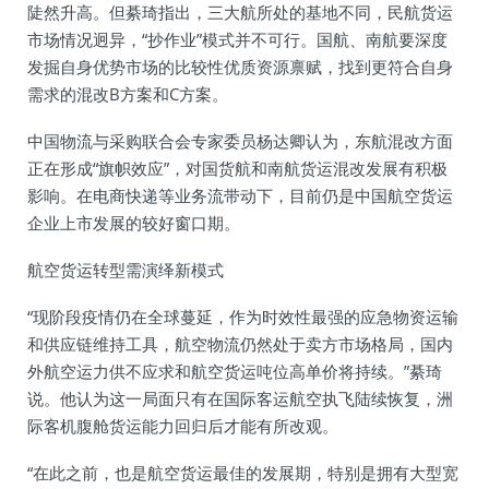
陡然升高。但綦琦指出，三大航所处的基地不同，民航货运
市场情况迥异，“抄作业”模式并不可行。国航、南航要深度
发掘自身优势市场的比较性优质资源禀赋，找到更符合自身
需求的混改B方案和C方案。
中国物流与采购联合会专家委员杨达卿认为，东航混改方面
正在形成“旗帜效应”，对国货航和南航货运混改发展有积极
影响。在电商快递等业务流带动下，目前仍是中国航空货运
企业上市发展的较好窗口期。
航空货运转型需演绎新模式
“现阶段疫情仍在全球蔓延，作为时效性最强的应急物资运输
和供应链维持工具，航空物流仍然处于卖方市场格局，国内
外航空运力供不应求和航空货运吨位高单价将持续。”綦琦
说。他认为这一局面只有在国际客运航空执飞陆续恢复，洲
际客机腹舱货运能力回归后才能有所改观。
“在此之前，也是航空货运最佳的发展期，特别是拥有大型宽