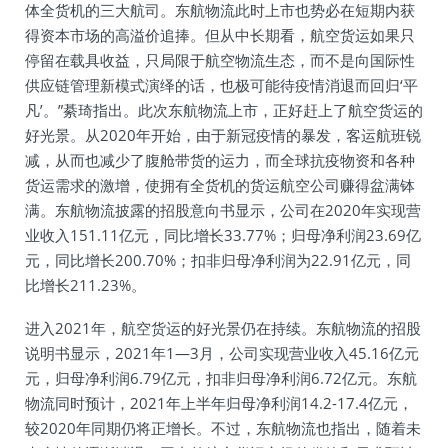
体全货机的三大航司。东航物流此时上市也势必在短期内获
得资本市场的高溢价追捧。但从中长期看，航空货运如果只
停留在载具收益，只局限于航空物流生态，而不是向国际性
供应链管理新模式演绎的话，也极可能待疫情消退而回归‘平
凡’。”綦琦指出。此次东航物流上市，正好赶上了航空货运的
好光景。从2020年开始，由于新冠疫情的暴发，客运航班锐
减，从而也减少了腹舱带货的运力，而全球抗疫物资和各种
货运需求的激增，使拥有全货机的货运航空公司赚得盆满钵
满。东航物流披露的招股意向书显示，公司在2020年实现营
业收入151.11亿元，同比增长33.77%；归母净利润23.69亿
元，同比增长200.70%；扣非归母净利润为22.91亿元，同
比增长211.23%。
进入2021年，航空货运的好光景仍在持续。东航物流的招股
说明书显示，2021年1—3月，公司实现营业收入45.16亿元
元，归母净利润6.79亿元，扣非归母净利润6.72亿元。东航
物流同时预计，2021年上半年归母净利润14.2-17.4亿元，
较2020年同期仍将正增长。不过，东航物流也指出，随着未