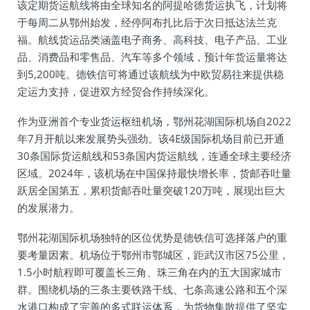
该定期货运航线将由全球知名的阿提哈德货运执飞，计划将
于每周二从鄂州始发，经停阿布扎比后于次日抵达法兰克
福。航线货运品类涵盖电子商务、高科技、电子产品、工业
品、消费品和零售品、汽车等多个领域，预计年货运量将达
到5,200吨。德铁信可将通过该航线为中欧贸易往来提供稳
定运力支持，促进双方经贸合作持续深化。
作为亚洲首个专业货运枢纽机场，鄂州花湖国际机场自2022
年7月开航以来发展势头强劲。该4E级国际机场目前已开通
30条国际货运航线和53条国内货运航线，连通全球主要经济
区域。2024年，该机场在中国保持最快增长率，货邮吞吐量
跃居全国第五，累积货邮吞吐量突破120万吨，展现出巨大
的发展潜力。
鄂州花湖国际机场独特的区位优势是德铁信可选择落户的重
要考量因素。机场位于鄂州市鄂城区，距武汉市区75公里，
1.5小时航程即可覆盖长三角、珠三角在内的五大国家城市
群。围绕机场的三条主要铁路干线、七条高速公路和五个深
水港口构成了完善的多式联运体系，为货物集散提供了坚实