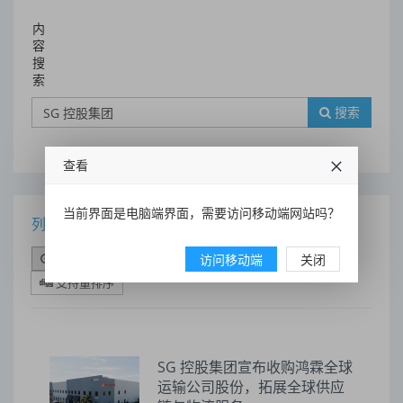
内
容
搜
索
搜索
查看
当前界面是电脑端界面，需要访问移动端网站吗？
列表
时间排序
点击排序
评论排序
评分排序
访问移动端
关闭
支持量排序
SG 控股集团宣布收购鸿霖全球
运输公司股份，拓展全球供应