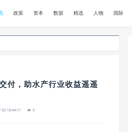
讯
政策
资本
数据
精选
人物
国际
密集交付，助水产行业收益遥遥
-02 18:44:11
0