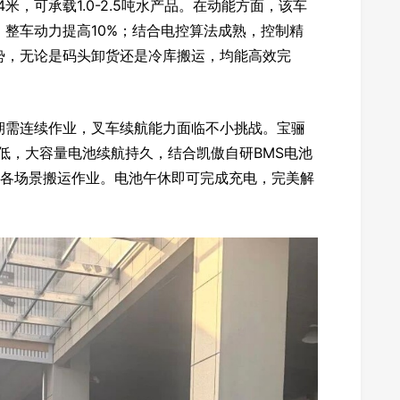
4米，可承载1.0-2.5吨水产品。在动能方面，该车
整车动力提高10%；结合电控算法成熟，控制精
势，无论是码头卸货还是冷库搬运，均能高效完
期需连续作业，叉车续航能力面临不小挑战。宝骊
降低，大容量电池续航持久，结合凯傲自研BMS电池
时各场景搬运作业。电池午休即可完成充电，完美解