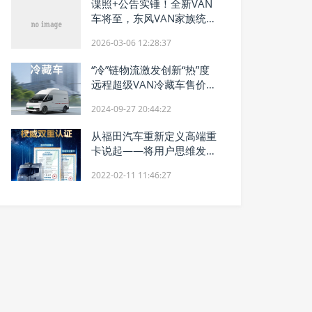
谍照+公告实锤！全新VAN
车将至，东风VAN家族统一
命名！
2026-03-06 12:28:37
“冷”链物流激发创新“热”度
远程超级VAN冷藏车售价公
布
2024-09-27 20:44:22
从福田汽车重新定义高端重
卡说起——将用户思维发挥
致极
2022-02-11 11:46:27