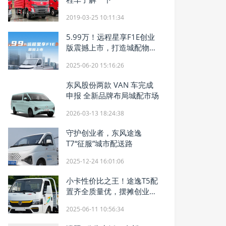
2019-03-25 10:11:34
5.99万！远程星享F1E创业
版震撼上市，打造城配物流
价值新标杆
2025-06-20 15:16:26
东风股份两款 VAN 车完成
申报 全新品牌布局城配市场
2026-03-13 18:24:38
守护创业者，东风途逸
T7“征服”城市配送路
2025-12-24 16:01:06
小卡性价比之王！途逸T5配
置齐全质量优，摆摊创业神
器
2025-06-11 10:56:34