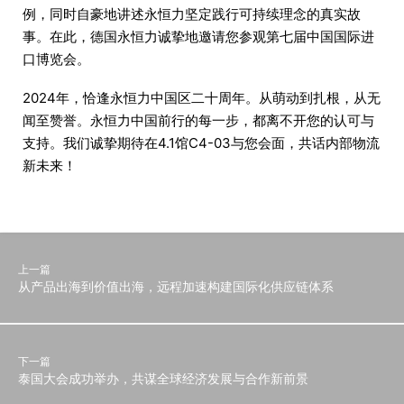
例，同时自豪地讲述永恒力坚定践行可持续理念的真实故
事。在此，德国永恒力诚挚地邀请您参观第七届中国国际进
口博览会。
2024年，恰逢永恒力中国区二十周年。从萌动到扎根，从无
闻至赞誉。永恒力中国前行的每一步，都离不开您的认可与
支持。我们诚挚期待在4.1馆C4-03与您会面，共话内部物流
新未来！
上一篇
从产品出海到价值出海，远程加速构建国际化供应链体系
下一篇
泰国大会成功举办，共谋全球经济发展与合作新前景