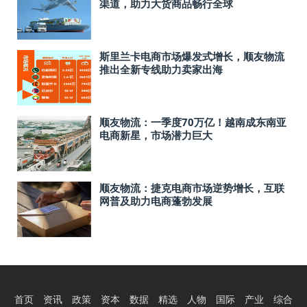
渠道，助力大货商品畅行全球
斯里兰卡电商市场爆发式增长，顺友物流
推出全新专线助力卖家出海
顺友物流：一季度70万亿！越南成东南亚
电商新星，市场潜力巨大
顺友物流：捷克电商市场逆势增长，互联
网普及助力电商蓬勃发展
首页
资讯
政策
资本
数据
精选
人物
国际
产业
综合