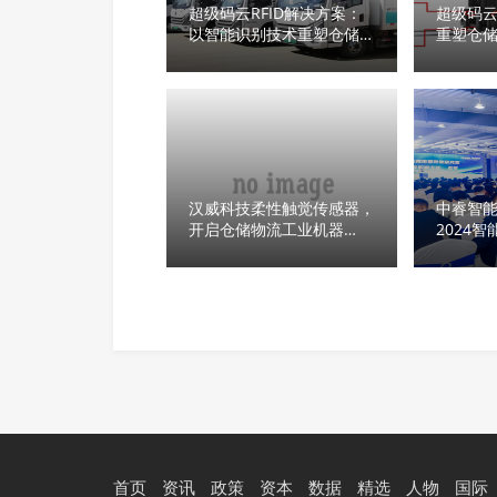
超级码云RFID解决方案：
超级码云 
以智能识别技术重塑仓储物
重塑仓
流行业新生态
汉威科技柔性触觉传感器，
中睿智
开启仓储物流工业机器
2024
人“类人感知”
决方案
首页
资讯
政策
资本
数据
精选
人物
国际