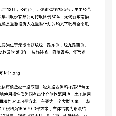
2年12月，公司位于无锡市鸿祥路85号，主要经营
集团股份有限公司持股比例60%，无锡新东南物
重整是重整投资人在重整计划的约束下取得金南甩
主要为位于无锡市硕放经一路东侧，经九路西侧、
建筑物及附属设施、装饰装修、附属设备、货币资
无锡市硕放经一路东侧，经九路西侧鸿祥路85号国
，土地使用权性质为国有出让仓储物流用地，土地使用
筑面积约64054平方米，主要为三个大型仓库、一栋
积均为19566.00平方米，主体结构为钢混结
2015年，钢筋混凝土柱、梁承重，现浇楼面，内