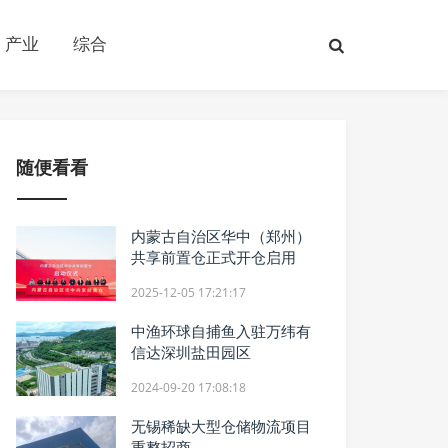
产业
综合
随便看看
内蒙古自治区华中（郑州）
共享前置仓正式开仓启用
2025-12-05 17:21:17
中渔环球自捕鱼入驻万纬有
信达深圳盐田园区
2024-09-20 17:08:18
无锡稀缺大型仓储物流项目
重整招商