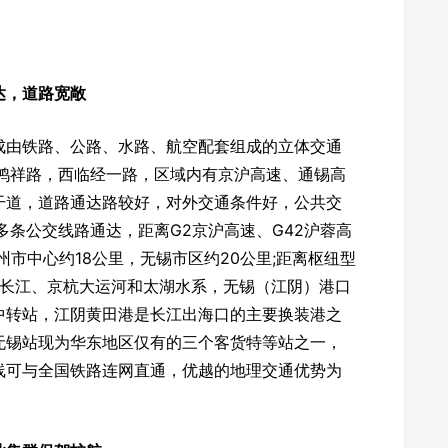
达，道路宽敞
成由铁路、公路、水路、航空配套组成的立体交通
临鸿祥路，西临经一路，区域内有京沪高速、通锡高
干道，道路通达路较好，对外交通条件好，公共交
等多条公交线路通达，距离G2京沪高速、G42沪蓉高
州市中心约18公里，无锡市区约20公里;距离枢纽型
托长江、京杭大运河和太湖水系，无锡（江阴）港口
中转站，江阴黄田港是长江出海口的主要换装港之
无锡站现为华东地区仅有的三个客货特等站之一，
线可与全国铁路连网直通，优越的地理交通优势为