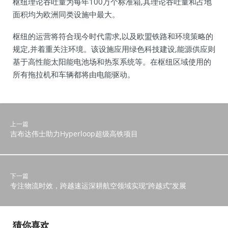
枢纽理论吞吐量为每年100万个标准箱,其理论吞吐量和占地
面积均为欧洲同类设施中最大。
枢纽的运营将符合现今时代需求,以及欧盟铁路和环境策略的
规定,并着重关注环境。该设施应用绿色科技建设,能源供应则
基于高性能太阳能电池场和热泵系统等。在枢纽区域使用的
所有拖拉机和车辆都将由电能驱动。
上一篇
吉布达伟士助力Hyperloop超级高铁项目
下一篇
专注物流时效，跨越速运深耕航空领域实现“跨越式”发展
猜你喜欢