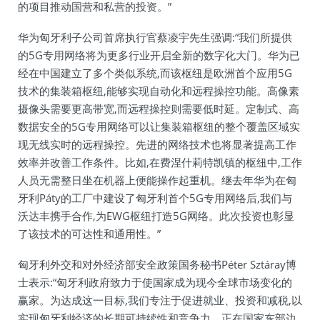
的项目推动国营和私营的投资。”
华为匈牙利子公司首席执行官蔡凌宇先生强调:“我们所提供
的5G专用网络将为更多行业开启全新的数字化大门。华为已
经在中国建立了多个类似系统,而该枢纽是欧洲首个应用5G
技术的集装箱枢纽,能够实现自动化和远程操控功能。高像素
摄像头需要更高带宽,而远程操控则需要低时延。定制式、高
数据安全的5G专用网络可以让集装箱枢纽的整个覆盖区域实
现无线实时的远程操控。先进的网络技术也将显著提高工作
效率并改善工作条件。比如,在费涅什莉特凯镇的枢纽中,工作
人员无需整日坐在机器上便能操作起重机。继去年华为在匈
牙利Páty的工厂中建设了匈牙利首个5G专用网络后,我们与
沃达丰携手合作,为EWG枢纽打造5G网络。此次投资也彰显
了该技术的可达性和通用性。”
匈牙利外交和对外经济部安全政策国务秘书Péter Sztáray博
士表示:“匈牙利政府致力于使国家成为现今全球市场变化的
赢家。为达成这一目标,我们专注于促进就业、投资和减税,以
实现匈牙利经济的长期可持续性和竞争力。正在国家东部边