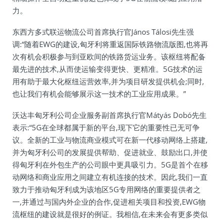
力。
东西方多式联运物流公司首席执行官János Tálosi先生强
调:“随着EWG的建设,匈牙利将重返国际铁路物流版图,也将再
次有机会积极参与到亚欧间的铁路货运业务。该枢纽将配备
最先进的技术,从而使运输变得更快、更精准。5G技术的运
用有助于最大化枢纽运营效率,并为项目研发提供机会;同时,
也让我们有机会能够展示这一技术的工业应用成果。”
沃达丰匈牙利公司企业服务副首席执行官Mátyás Dobó先生
表示:“5G在全球都属于新的平台,现下它的重要性已无可争
议。全新的工业与物流商业模式可在新一代移动网络上搭建,
并为匈牙利公司的发展提供帮助、促进就业、鼓励出口,并使
得匈牙利在外包生产的公司眼中更具吸引力。5G是首个在移
动网络和商业应用之间建立有机连接的技术。因此,我们一直
致力于推动匈牙利成为该地区5G专用网络的重要提供者之
一,并通过与国内外企业的合作,促进相关项目和投资,EWG物
流枢纽的建设就是很好的例证。我相信,在未来会有更多类似