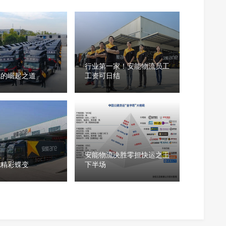
行业第一家！安能物流员工
流的崛起之道
工资可日结
安能物流决胜零担快运之王
流精彩蝶变
下半场