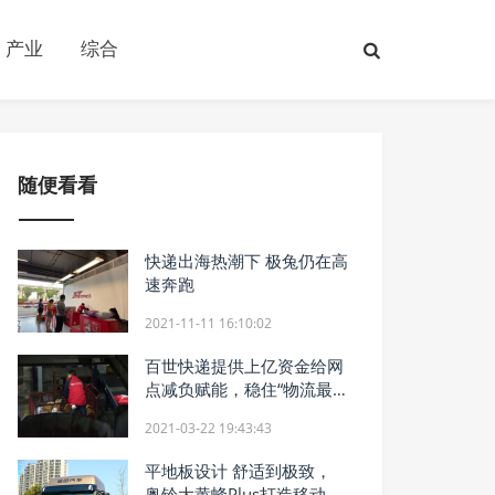
产业
综合
随便看看
快递出海热潮下 极兔仍在高
速奔跑
2021-11-11 16:10:02
百世快递提供上亿资金给网
点减负赋能，稳住“物流最后
一公里”
2021-03-22 19:43:43
平地板设计 舒适到极致，
奥铃大黄蜂Plus打造移动之