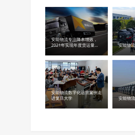
安能物流专注降本增效，
2021年实现年度货运量、
安能物
收入毛利持续增长
安能物流数字化运营案例走
进复旦大学
安能物