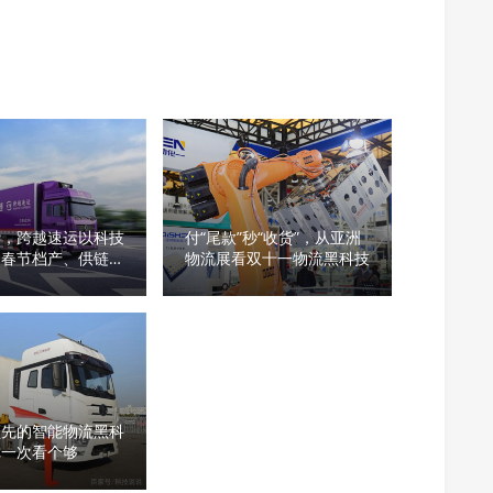
赞，跨越速运以科技
付“尾款”秒“收货”，从亚洲
力春节档产、供链稳
物流展看双十一物流黑科技
领先的智能物流黑科
你一次看个够