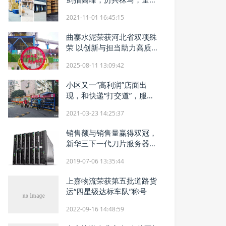
以赴！
2021-11-01 16:45:15
曲寨水泥荣获河北省双项殊
荣 以创新与担当助力高质量
发展
2025-08-11 13:09:42
小区又一“高利润”店面出
现，和快递“打交道”，服务
态度热争议
2021-03-23 14:25:37
销售额与销售量赢得双冠，
新华三下一代刀片服务器助
力产业数字化转型
2019-07-06 13:35:44
上嘉物流荣获第五批道路货
运“四星级达标车队”称号
2022-09-16 14:48:59