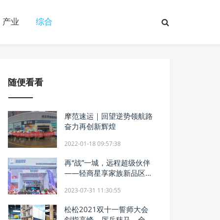
产业
综合
随便看看
摩范速运｜回望逆势领航路
奋力再创新辉煌
2022-01-18 09:57:38
再“战”一城，远程超级伙伴
——轻商星享家族新品区域
上市发布会温州站举办
2023-07-31 11:30:55
松松2021双十一誓师大会
剑指高峰，厉兵秣马，全力