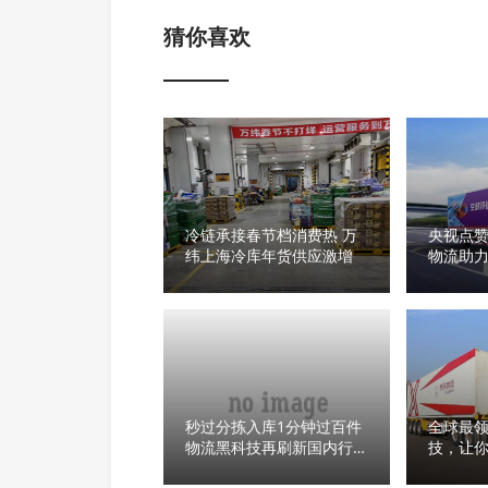
猜你喜欢
冷链承接春节档消费热 万
央视点
纬上海冷库年货供应激增
物流助
定运转
秒过分拣入库1分钟过百件
全球最
物流黑科技再刷新国内行业
技，让
新高度