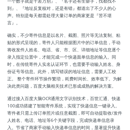
一个数字就是千差万别』、『名字还有生僻字，找都找不
到』、『地址反复核对，还是有错』都道出了不少人的心
声。特别是每天都需处理大量订单的商家更是『苦不堪
言』。
确实，不少寄件信息是以名片、截图、照片等无法复制、粘
贴的形式呈现的，寄件人只能根据图片中的订单信息，手动
将收发件人姓名、电话、省、市、区、详细地址等信息逐个
录入指定位置中，才能完成一个快递面单信息的输入。同
时，在传统寄件人实名认证环节，也需要手动输入姓名、身
份证号等信息。此外，填写错误的地址信息，需要人工校
正。 整个寄件环节操作繁琐，耗费时间长、效率低下。为解
决此类问题，百度大脑相关技术已形成成熟的解决方案。
通过接入百度大脑OCR通用文字识别技术，百世汇通、快递
100成功搭建了智能寄件系统，实现了快递信息一键录入。
寄件者只需上传订单照片或任意截图，即可自动提取收/发件
人姓名、电话、地址等6个关键字段，完成快递单信息录
入。节省了商家手动输入快递单信息的时间，显著提升快递