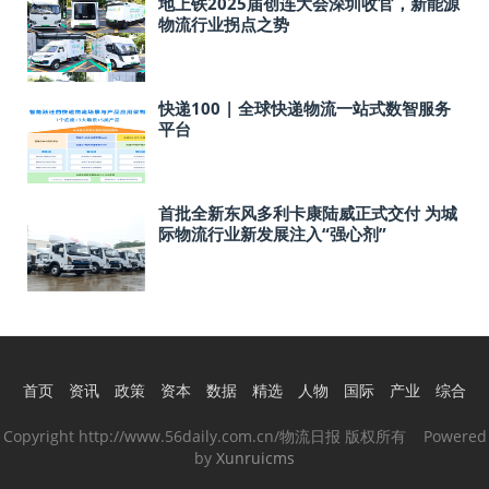
地上铁2025届创连大会深圳收官，新能源
物流行业拐点之势
快递100 | 全球快递物流一站式数智服务
平台
首批全新东风多利卡康陆威正式交付 为城
际物流行业新发展注入“强心剂”
首页
资讯
政策
资本
数据
精选
人物
国际
产业
综合
Copyright http://www.56daily.com.cn/物流日报 版权所有 Powered
by
Xunruicms