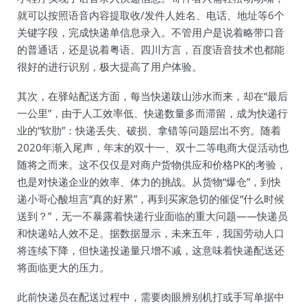
就可以按照语音内容提取收/发件人姓名、电话、地址等6个
关键字段，完成快递单信息录入。不管用户是说着略带口音
的普通话，还是说着粤语、四川方言，百度语音技术也都能
很好的进行识别，极大提高了用户体验。
其次，在驿站配送方面，每当快递跋山涉水而来，却在“最后
一公里”，由于人工效率低、快递数量多而滞留，成为快递行
业的“软肋”：快递丢失、破损、拿错等问题层出不穷。随着
2020年渐入尾声，年末的双十一、双十二等电商大促活动也
随将之而来。这不仅仅是对商户货物供应和价格PK的考验，
也是对快递企业的效率、体力的挑战。从货物“爆仓”，到快
递小哥心酸坦言“真的好累”，再到买家急切的催促“什么时候
送到？”，无一不暴露着快递行业面临的重大问题——快递员
和快递站人效不足。据数据显示，未来五年，我国劳动人口
将连续下降，但快递投递量只增不减，这意味着快递配送还
将面临更大的压力。
此前快递员在配送过程中，需要肉眼辨别机打或手写单据中