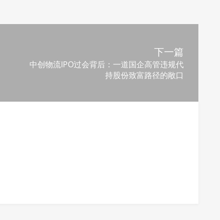
下一篇
中创物流IPO过会背后：一道国企高管违规代
持股份致富路径的敞口