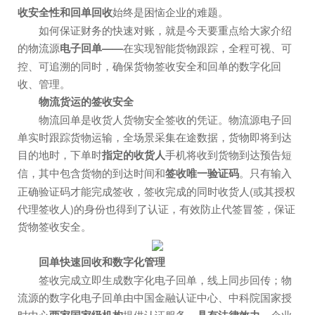
收安全性和回单回收
始终是困恼企业的难题。
如何保证财务的快速对账，就是今天要重点给大家介绍
的物流源
电子回单——
在实现智能货物跟踪，全程可视、可
控、可追溯的同时，确保货物签收安全和回单的数字化回
收、管理。
物流货运的签收安全
物流回单是收货人货物安全签收的凭证。物流源电子回
单实时跟踪货物运输，全场景采集在途数据，货物即将到达
目的地时，下单时
指定的收货人
手机将收到货物到达预告短
信，其中包含货物的到达时间和
签收唯一验证码
。只有输入
正确验证码才能完成签收，签收完成的同时收货人(或其授权
代理签收人)的身份也得到了认证，有效防止代签冒签，保证
货物签收安全。
回单快速回收和数字化管理
签收完成立即生成数字化电子回单，线上同步回传；物
流源的数字化电子回单由中国金融认证中心、中科院国家授
时中心
提供认证服务，
。企业