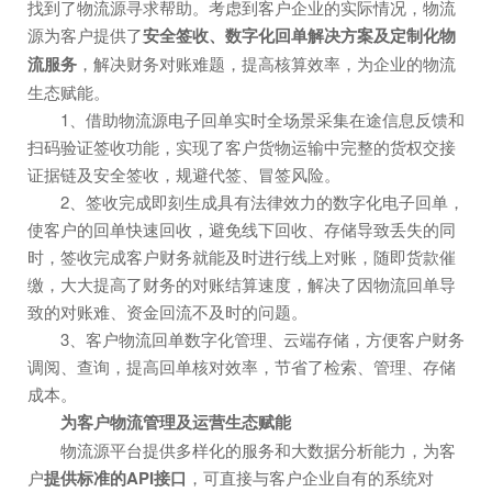
找到了物流源寻求帮助。考虑到客户企业的实际情况，物流
源为客户提供了
安全签收、数字化回单解决方案及定制化物
流服务
，解决财务对账难题，提高核算效率，为企业的物流
生态赋能。
1、借助物流源电子回单实时全场景采集在途信息反馈和
扫码验证签收功能，实现了客户货物运输中完整的货权交接
证据链及安全签收，规避代签、冒签风险。
2、签收完成即刻生成具有法律效力的数字化电子回单，
使客户的回单快速回收，避免线下回收、存储导致丢失的同
时，签收完成客户财务就能及时进行线上对账，随即货款催
缴，大大提高了财务的对账结算速度，解决了因物流回单导
致的对账难、资金回流不及时的问题。
3、客户物流回单数字化管理、云端存储，方便客户财务
调阅、查询，提高回单核对效率，节省了检索、管理、存储
成本。
为客户物流管理及运营生态赋能
物流源平台提供多样化的服务和大数据分析能力，为客
户
提供标准的A
PI
接口
，可直接与客户企业自有的系统对