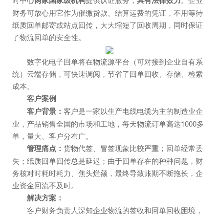
两家国家级机构
具有法律效力
财务可放心用它作为催缴货款、结算运费的凭证，不用等待
纸质回单邮寄或站点回传，大大缩短了回收周期，同时保证
了物流回单的安全性。
数字化电子回单将在物流源平台（可对接到企业自有系
统）云端存储，可快速调阅，节省了回单回收、存储、检索
成本。
客户案例
客户背景
：
客户是一家以生产电线电缆为主的制造业企
业，产品销售全国的市场和工地，每天物流订单高达1000多
单，量大、客户分布广。
管理痛点：
货物代签、冒签现象比较严重；回单经常丢
失；纸质回单回传总是延迟；由于回单存在的种种问题，财
务核对时耗时耗力、焦头烂额，最终导致账期不断拖长，企
业资金回流不及时。
解决方案：
客户财务负责人深知企业物流的签收和回单回收困境，