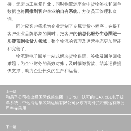
接，无需员工重复作业，同时物流源平台中货物签收和回单
数据也将
回推到客户企业的自有系统
，方便员工管理和查
询。
同时应客户需求为企业定制了专属查货小程序，在提升
客户企业品牌形象的同时，把客户的
信息化服务生态圈进一
步覆盖到收货方领域
，整个物流的管理及运营生态更加智能
和完善了。
物流源电子回单一站式解决货物跟踪、签收及回单回收
难题，为企业财务的高效对账，及时催缴货款、结算运费提
供支撑，助力企业长久的生产和运营。
上一篇
和易孚公司推出经国际保赔集团（IGP&I）认可的IQAX eBL电子提
单系统，中远海运集装箱运输有限公司及东方海外货柜航运有限公
司率先采用
下一篇