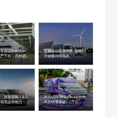
车规级Robovan
醇氢电动驱动增长-远程10
量产下线，吉利远程
月销量持续领跑
人物流新时代
，百变货舱！8.5
从2020年销量4564台到如
全场景运营能力，远
今月销量突破1.7万台，远
8E正式上市！
程蝉联销冠，稳居第一