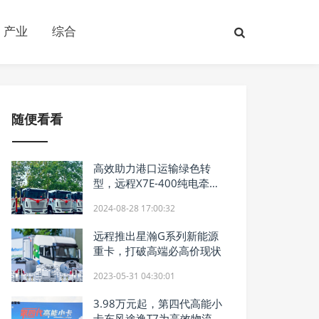
产业
综合
随便看看
高效助力港口运输绿色转
型，远程X7E-400纯电牵引
车批量交付山东客户
2024-08-28 17:00:32
远程推出星瀚G系列新能源
重卡，打破高端必高价现状
2023-05-31 04:30:01
3.98万元起，第四代高能小
卡东风途逸T7为高效物流而