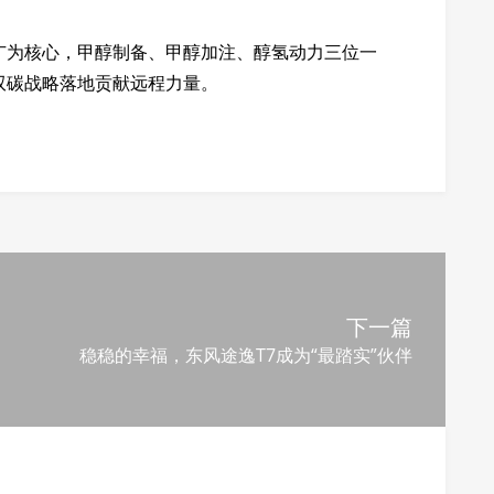
广为核心，甲醇制备、甲醇加注、醇氢动力三位一
双碳战略落地贡献远程力量。
下一篇
稳稳的幸福，东风途逸T7成为“最踏实”伙伴