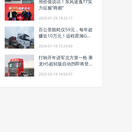
用价值说话！东风途逸T7实
力征服“商都”
2026-01-29 14:32:17
百公里能耗仅59元，每年超
赚近10万元！远程星瀚G超
级电动重卡为用户更赚钱！
2024-01-19 15:24:00
打响开年进军北方第一枪 乘
龙H5超轻版自动挡即将登陆
北方市场
2022-02-19 14:50:57