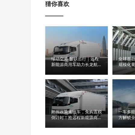
猜你喜欢
绿动空港 智联出行｜远程
全球首台
新能源商用车助力长龙航空
规模化
绿色运营
引领无
把握政策末班车，免购置税
一车多能
倒计时！抢远程新能源商用
方解锁
车最高省3万
程星享V