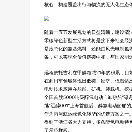
核心，构建覆盖出行与物流的无人化生态
随着十五五发展规划的日益清晰，建设清
零碳绿色新型生活方式将是接下来社会经
是液态化的氢基燃料，还能由风光电制氢
备，可以实现全价值链碳中和，与国家能
远程依托吉利在甲醇领域21年的积累，目前
在商用车领域体现出低碳、经济、低温适
电动技术应用在船舶、矿机、装载机、挖掘
全国首艘5000吨级醇氢电动自卸砂船“绿
继“远醇001”上海首航后，醇氢电动船
作为内河航运绿色化转型的优选方案之一
得到了浙江省大力支持，多条醇氢电动特
了示范样板。