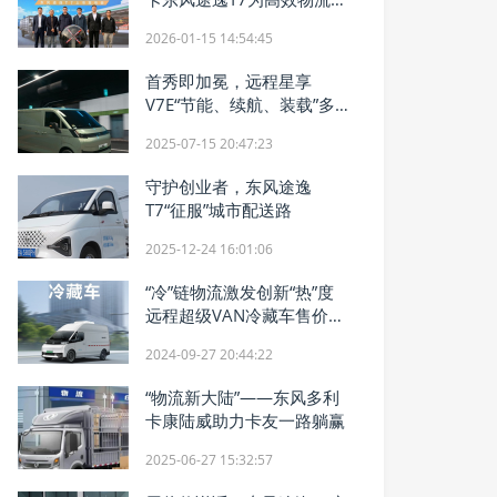
来
2026-01-15 14:54:45
首秀即加冕，远程星享
V7E“节能、续航、装载”多
项全能勇夺“全能金奖”！
2025-07-15 20:47:23
守护创业者，东风途逸
T7“征服”城市配送路
2025-12-24 16:01:06
“冷”链物流激发创新“热”度
远程超级VAN冷藏车售价公
布
2024-09-27 20:44:22
“物流新大陆”——东风多利
卡康陆威助力卡友一路躺赢
2025-06-27 15:32:57