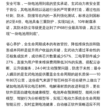
安全可靠，一块电池用到底的坚实承诺。玄武动力将安全置
于首位，其电池系统以远超行业的严苛要求打造，通过包括
针刺、防水、防撞等在内的一系列强化测试，标准达到国标
的2至4倍。电池具备三重防护，实现0起火、10年耐腐承
诺，其防水防尘等级更是达到了IP68行业最高等级，真正实
现“一块电池用到底”。
省心养护，全生命周期成本的有效管控。降低维保负担和隐
形成本同样是提升用户收益的关键，玄武动力通过革命性的
芯核集成技术，成功将芯片数量减少57%、三电零部件减少
27%，直接为用户带来维保费用降低30%的实惠。搭配云诊
断、云升级服务，24小时主动预警问题，防患于未然；最令
人瞩目的是玄武电池提供覆盖全生命周期的超长质保——10
年80万公里，这份底气来源于智芯科技不但在硬件上做出了
诸如电池高等比电芯材料、电解液材质的改进和提升，更在
软件层面自建电池健康模型、电池寿命预测模型、能耗分析
模型、驾驶行为分析模型等，实现三电动力系统全生命周期
智能云控，实时监测电池健康，自动修正软件策略适应不同