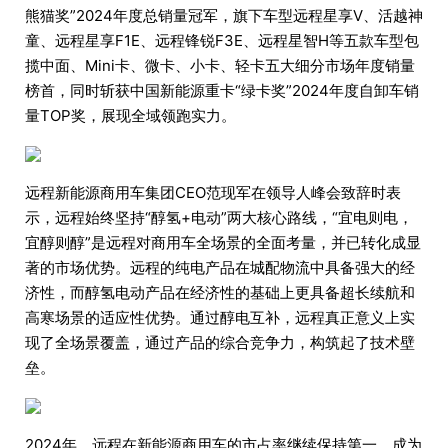
熊猫奖”2024年度总销量冠军，旗下车型远程星享V、活越神
童、远程星享F1E、远程锋锐F3E、远程星智H等五款车型包
揽中面、Mini卡、微卡、小卡、轻卡五大细分市场年度销量
榜首，同时斩获中国新能源重卡“绿卡奖”2024年度自卸车销
量TOP奖，展现全域领跑实力。
远程新能源商用车集团CEO范现军在领导人峰会致辞时表
示，远程始终坚持“醇氢+电动”两大核心路线，“宜电则电，
宜醇则醇”是远程对商用车全场景的全面考量，并已转化成显
著的市场优势。远程的纯电产品在城配物流中具备强大的经
济性，而醇氢电动产品在经济性的基础上更具备超长续航和
高寒场景的适应性优势。通过醇电互补，远程真正意义上实
现了全场景覆盖，通过产品的综合竞争力，构筑起了技术壁
垒。
2024年，远程在新能源商用车的市占率继续保持第一，成为