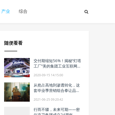
产业
综合
随便看看
交付期缩短56%！揭秘“灯塔
工厂”美的集团工业互联网转
型下的数智化物流托盘
2020-09-15 14:15:00
从抢占高地到渗透转化，这
套毕业季营销组合拳让品牌
步步为赢
2021-06-25 09:20:42
行而不辍，未来可期——密
尔克卫集团成立24周年