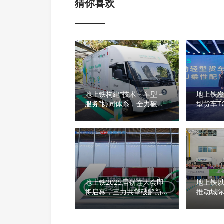
猜你喜欢
地上铁构建“技术－车型－
地上铁发
服务”协同体系，全力破局
型货车T
城际物流电动化
书》
地上铁2025届创连大会即
地上铁
将启幕，三力共擎破解新能
推动城
源物流拐点