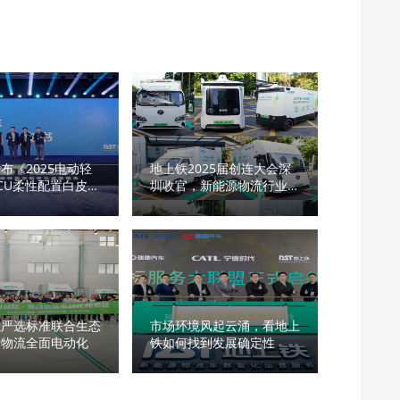
布《2025电动轻
地上铁2025届创连大会深
CU柔性配置白皮
圳收官，新能源物流行业拐
点之势
以严选标准联合生态
市场环境风起云涌，看地上
际物流全面电动化
铁如何找到发展确定性