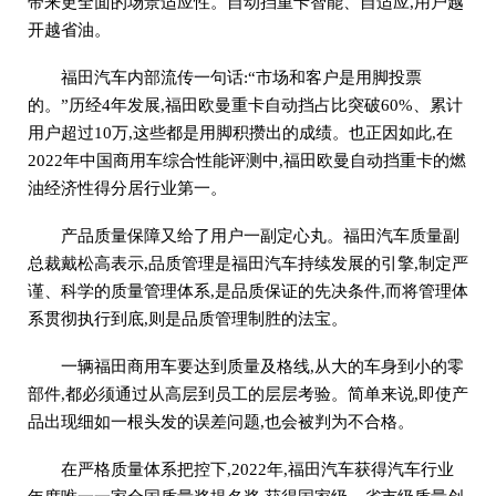
带来更全面的场景适应性。自动挡重卡智能、自适应,用户越
开越省油。
福田汽车内部流传一句话:“市场和客户是用脚投票
的。”历经4年发展,福田欧曼重卡自动挡占比突破60%、累计
用户超过10万,这些都是用脚积攒出的成绩。也正因如此,在
2022年中国商用车综合性能评测中,福田欧曼自动挡重卡的燃
油经济性得分居行业第一。
产品质量保障又给了用户一副定心丸。福田汽车质量副
总裁戴松高表示,品质管理是福田汽车持续发展的引擎,制定严
谨、科学的质量管理体系,是品质保证的先决条件,而将管理体
系贯彻执行到底,则是品质管理制胜的法宝。
一辆福田商用车要达到质量及格线,从大的车身到小的零
部件,都必须通过从高层到员工的层层考验。简单来说,即使产
品出现细如一根头发的误差问题,也会被判为不合格。
在严格质量体系把控下,2022年,福田汽车获得汽车行业