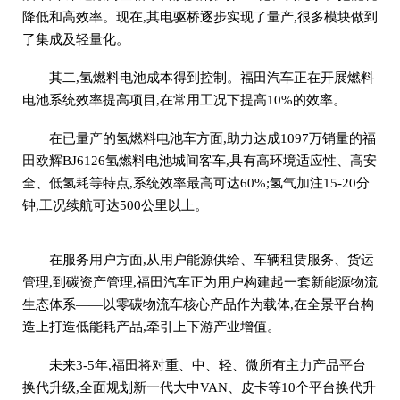
降低和高效率。现在,其电驱桥逐步实现了量产,很多模块做到
了集成及轻量化。
其二,氢燃料电池成本得到控制。福田汽车正在开展燃料
电池系统效率提高项目,在常用工况下提高10%的效率。
在已量产的氢燃料电池车方面,助力达成1097万销量的福
田欧辉BJ6126氢燃料电池城间客车,具有高环境适应性、高安
全、低氢耗等特点,系统效率最高可达60%;氢气加注15-20分
钟,工况续航可达500公里以上。
在服务用户方面,从用户能源供给、车辆租赁服务、货运
管理,到碳资产管理,福田汽车正为用户构建起一套新能源物流
生态体系——以零碳物流车核心产品作为载体,在全景平台构
造上打造低能耗产品,牵引上下游产业增值。
未来3-5年,福田将对重、中、轻、微所有主力产品平台
换代升级,全面规划新一代大中VAN、皮卡等10个平台换代升