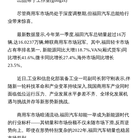
出品|帮宁工作室(gbngzs)
尽管商用车市场尚处于深度调整期,但福田汽车总能给行
业带来惊喜。
最新数据显示,今年第一季度,福田汽车总销量超过16万
辆,达16.0237万辆,蝉联商用车市场冠军。其中,福田轻卡市场
占有率排名第一, 新能源同比大增118.7%,VAN(厢式货车)同
比增长41.6%,微卡同比增长27.4%,海外市场同比增长
23.5%。
近日,工业和信息化部装备工业一司副司长郭守刚表示,伴
随新一轮科技革命和产业变革持续深入,我国商用车产业同时
面临低位运行压力、产业发展水平参差不齐、全球化发展机
遇与挑战并存等新形势新挑战。
商用车市场暗涌流动,福田汽车却能一举成为新能源时代
的行业标杆——其销量和市场份额不仅未随市场下滑,反而逆
势向上。即使在形势特别复杂的2022年,福田汽车销量也稳居