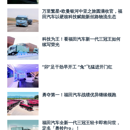
万里繁星•欧曼银河中亚之旅圆满收官，福
田汽车以硬核科技赋能新丝路物流生态
科技为王！看福田汽车新一代三冠王如何
续写荣光
“卯”足干劲早开工 “兔”飞猛进开门红
勇夺第一！福田汽车战绩优异继续领跑
福田汽车全新一代三冠王轻卡即将问世，
定名「奥铃Pro」！