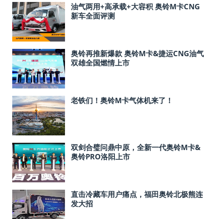
油气两用+高承载+大容积 奥铃M卡CNG
新车全面评测
奥铃再推新爆款 奥铃M卡&捷运CNG油气
双雄全国燃情上市
老铁们！奥铃M卡气体机来了！
双剑合璧问鼎中原，全新一代奥铃M卡&
奥铃PRO洛阳上市
直击冷藏车用户痛点，福田奥铃北极熊连
发大招