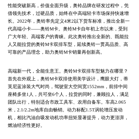
性能突破新高，价值全面升级，奥铃品牌在研发过程中，凭
借领先技术，过硬品质，始终在中高端轻卡市场保持快速增
长。2022年，奥铃率先定义4米2以下货车标准，推出全新一
代高端小卡——奥铃M卡。奥铃M卡自年初上市以来，受到
广大年轻、高端客户的青睐。此次奥铃推出全新的、既能拉
人又能拉货的奥铃M卡双排车型，延续奥铃一贯高品质、高
可靠的产品理念，助力奥铃M卡销量再创新高。
高端新一代，全能生意王。奥铃M卡双排车型魅力在哪里？
首先在外观上，奥铃M卡双排使用美学设计，鹰眼大灯，蒂
芙尼蓝涂装大气时尚，驾驶室大空间宽1552mm，前排中间
座椅多坐1人，共可坐6个人，拉货的同时，兼顾拉人，满足
团队出行，特别适合市政工具车、农用自备车。车高2.065
米，2.1/2.2m地库自由畅销。动力标配1.5T涡轮增压发动
机，相比汽油自吸发动机功率扭矩显著提升，动力更澎湃，
燃油经济性更好。