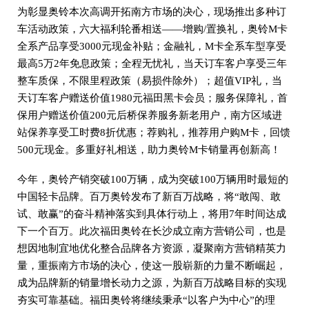
为彰显奥铃本次高调开拓南方市场的决心，现场推出多种订
车活动政策，六大福利轮番相送——增购/置换礼，奥铃M卡
全系产品享受3000元现金补贴；金融礼，M卡全系车型享受
最高5万2年免息政策；全程无忧礼，当天订车客户享受三年
整车质保，不限里程政策（易损件除外）；超值VIP礼，当
天订车客户赠送价值1980元福田黑卡会员；服务保障礼，首
保用户赠送价值200元后桥保养服务新老用户，南方区域进
站保养享受工时费8折优惠；荐购礼，推荐用户购M卡，回馈
500元现金。多重好礼相送，助力奥铃M卡销量再创新高！
今年，奥铃产销突破100万辆，成为突破100万辆用时最短的
中国轻卡品牌。百万奥铃发布了新百万战略，将“敢闯、敢
试、敢赢”的奋斗精神落实到具体行动上，将用7年时间达成
下一个百万。此次福田奥铃在长沙成立南方营销公司，也是
想因地制宜地优化整合品牌各方资源，凝聚南方营销精英力
量，重振南方市场的决心，使这一股崭新的力量不断崛起，
成为品牌新的销量增长动力之源，为新百万战略目标的实现
夯实可靠基础。福田奥铃将继续秉承“以客户为中心”的理