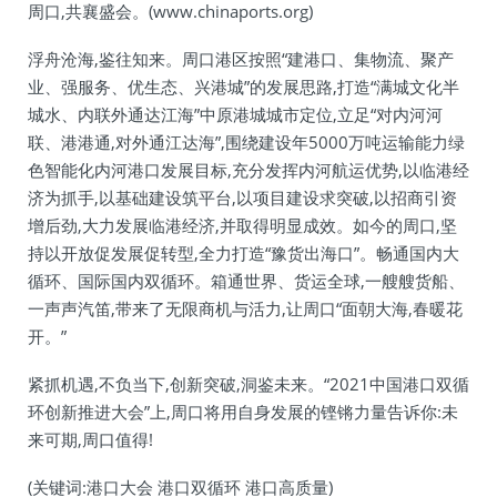
周口,共襄盛会。(www.chinaports.org)
浮舟沧海,鉴往知来。周口港区按照“建港口、集物流、聚产
业、强服务、优生态、兴港城”的发展思路,打造“满城文化半
城水、内联外通达江海”中原港城城市定位,立足“对内河河
联、港港通,对外通江达海”,围绕建设年5000万吨运输能力绿
色智能化内河港口发展目标,充分发挥内河航运优势,以临港经
济为抓手,以基础建设筑平台,以项目建设求突破,以招商引资
增后劲,大力发展临港经济,并取得明显成效。如今的周口,坚
持以开放促发展促转型,全力打造“豫货出海口”。畅通国内大
循环、国际国内双循环。箱通世界、货运全球,一艘艘货船、
一声声汽笛,带来了无限商机与活力,让周口“面朝大海,春暖花
开。”
紧抓机遇,不负当下,创新突破,洞鉴未来。“2021中国港口双循
环创新推进大会”上,周口将用自身发展的铿锵力量告诉你:未
来可期,周口值得!
(关键词:港口大会 港口双循环 港口高质量)