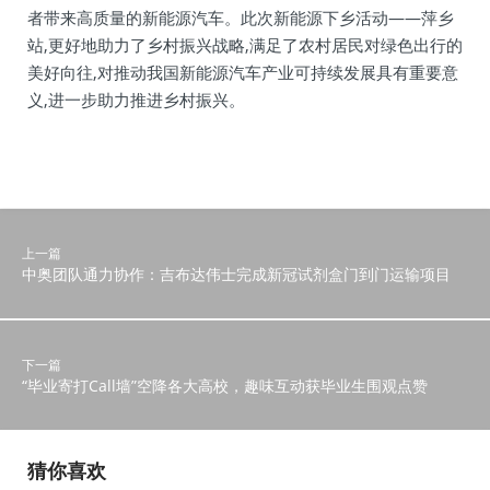
者带来高质量的新能源汽车。此次新能源下乡活动——萍乡
站,更好地助力了乡村振兴战略,满足了农村居民对绿色出行的
美好向往,对推动我国新能源汽车产业可持续发展具有重要意
义,进一步助力推进乡村振兴。
上一篇
中奥团队通力协作：吉布达伟士完成新冠试剂盒门到门运输项目
下一篇
“毕业寄打Call墙”空降各大高校，趣味互动获毕业生围观点赞
猜你喜欢