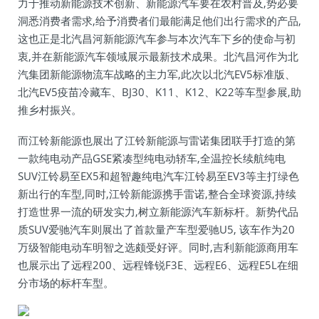
力于推动新能源技术创新、新能源汽车要在农村普及,势必要
洞悉消费者需求,给予消费者们最能满足他们出行需求的产品,
这也正是北汽昌河新能源汽车参与本次汽车下乡的使命与初
衷,并在新能源汽车领域展示最新技术成果。北汽昌河作为北
汽集团新能源物流车战略的主力军,此次以北汽EV5标准版、
北汽EV5疫苗冷藏车、BJ30、K11、K12、K22等车型参展,助
推乡村振兴。
而江铃新能源也展出了江铃新能源与雷诺集团联手打造的第
一款纯电动产品GSE紧凑型纯电动轿车,全温控长续航纯电
SUV江铃易至EX5和超智趣纯电汽车江铃易至EV3等主打绿色
新出行的车型,同时,江铃新能源携手雷诺,整合全球资源,持续
打造世界一流的研发实力,树立新能源汽车新标杆。新势代品
质SUV爱驰汽车则展出了首款量产车型爱驰U5, 该车作为20
万级智能电动车明智之选颇受好评。同时,吉利新能源商用车
也展示出了远程200、远程锋锐F3E、远程E6、远程E5L在细
分市场的标杆车型。