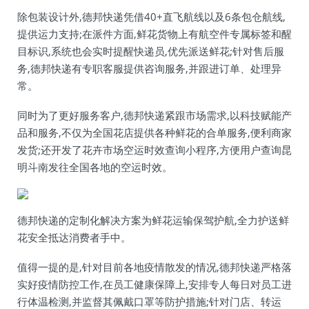
除包装设计外,德邦快递凭借40+直飞航线以及6条包仓航线,
提供运力支持;在派件方面,鲜花货物上有航空件专属标签和醒
目标识,系统也会实时提醒快递员,优先派送鲜花;针对售后服
务,德邦快递有专职客服提供咨询服务,并跟进订单、处理异
常。
同时为了更好服务客户,德邦快递紧跟市场需求,以科技赋能产
品和服务,不仅为全国花店提供各种鲜花的合单服务,便利商家
发货;还开发了花卉市场空运时效查询小程序,方便用户查询昆
明斗南发往全国各地的空运时效。
德邦快递的定制化解决方案为鲜花运输保驾护航,全力护送鲜
花安全抵达消费者手中。
值得一提的是,针对目前各地疫情散发的情况,德邦快递严格落
实好疫情防控工作,在员工健康保障上,安排专人每日对员工进
行体温检测,并监督其佩戴口罩等防护措施;针对门店、转运