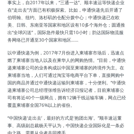
事实上，自2017年以来，“三通一达”、顺丰速运等快递企业
在“走出去”方面已有积极探索。比如，申通快递先后开通了
伯明翰、纽约、洛杉矶的仓配分拨中心；中通快递已在欧
美、日韩、东南亚等国家和地区设有10多个海外仓；圆通推
出“全球闪送”，国际急件最快只需10小时；韵达国际物流服
务网络已开通至30个国家和地区……
以中通快递为例，2017年7月份进入柬埔寨市场后，迅速点
燃了柬埔寨当地人以及在柬华人的网购热情。“目前，中通快
递柬埔寨公司的业务构成以中国至柬埔寨的跨境件为主。在
柬埔寨当地，人们可通过淘宝等电商平台下单，直接网购中
国的商品并通过中通快递运输到柬埔寨，十分便利。”中通快
递柬埔寨公司总经理张维告诉经济日报记者，目前柬埔寨公
司有将近40个一级网点，拥有12辆干线运输车辆，网点已经
覆盖柬埔寨全国76%以上的省份。
“中国快递‘走出去’，最好的方式是‘抱团出海’。”顺丰速运董
事、高级副总裁杨天平认为，中国快递企业国际化是一条必
由之路，需要从业者共同携手。