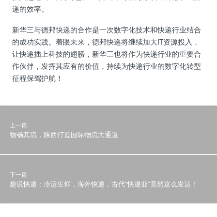
递的效率。
新华三与德邦快递的合作是一次数字化技术和快递行业结合
的成功实践。着眼未来，德邦快递将继续加大IT资源投入，
让快递插上科技的翅膀，新华三也将作为快递行业的重要合
作伙伴，发挥其应有的价值，持续为快递行业的数字化转型
征程保驾护航！
上一篇
物畅其流，陕西打造国际物流大通道
下一篇
趣说快递：冷运生鲜，海外快递，古代“快递业”竟然这么发达！