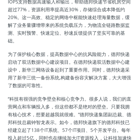
IOPS支持数据高速输入和输出，帮助德邦快递节省机房空间
超过77%，资源利用率提高近30%，存储综合成本降低约
20%。这一高效、稳定的网络中枢能快速处理海量数据，缓
解了业务量骤增带来的系统负载压力，为物流全链路数据监
测、实时预警、快速定位、秒速反馈提供了坚实可靠的基
础。
为了保护核心数据，提高数据中心的抗风险能力，德邦快递
启动了双活数据中心建设项目。在德邦快递双活数据中心建
设中，新华三网络设备起到了重要作用。同时，德邦快递采
用了新华三统一备份系统,构建备份容灾解决方案，大大增强
了数据的可靠性。
“科技有很强的竞争壁垒和核心竞争力。很多人说，我们的直
营网点和车辆投入多，但这些都不是绝对的壁垒。只要我拥
有核心技术，想要超越我就很难。”德邦快递集团副总裁、德
邦科技总裁钟智龙表示。如今，德邦快递旗下的德邦科技已
经建立起了138个IT系统、57个IT项目、5个开发平台。每年
投入超过5亿，同时也在继续加大IT资源投入，让科技加速快