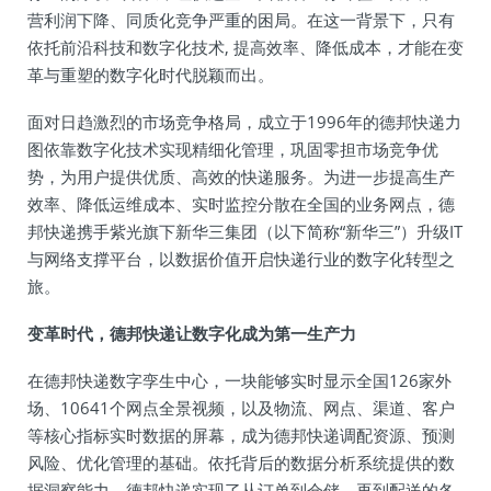
营利润下降、同质化竞争严重的困局。在这一背景下，只有
依托前沿科技和数字化技术, 提高效率、降低成本，才能在变
革与重塑的数字化时代脱颖而出。
面对日趋激烈的市场竞争格局，成立于1996年的德邦快递力
图依靠数字化技术实现精细化管理，巩固零担市场竞争优
势，为用户提供优质、高效的快递服务。为进一步提高生产
效率、降低运维成本、实时监控分散在全国的业务网点，德
邦快递携手紫光旗下新华三集团（以下简称“新华三”）升级IT
与网络支撑平台，以数据价值开启快递行业的数字化转型之
旅。
变革时代，德邦快递让数字化成为第一生产力
在德邦快递数字孪生中心，一块能够实时显示全国126家外
场、10641个网点全景视频，以及物流、网点、渠道、客户
等核心指标实时数据的屏幕，成为德邦快递调配资源、预测
风险、优化管理的基础。依托背后的数据分析系统提供的数
据洞察能力，德邦快递实现了从订单到仓储，再到配送的各