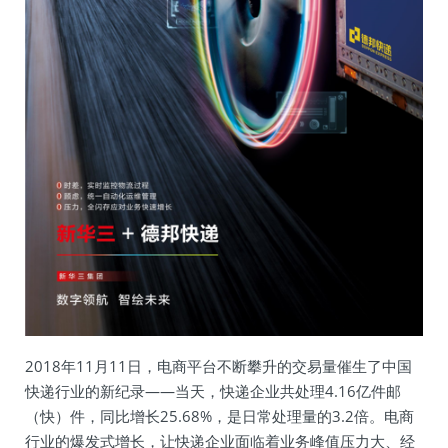
2018年11月11日，电商平台不断攀升的交易量催生了中国
快递行业的新纪录——当天，快递企业共处理4.16亿件邮
（快）件，同比增长25.68%，是日常处理量的3.2倍。电商
行业的爆发式增长，让快递企业面临着业务峰值压力大、经