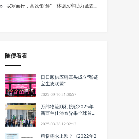
初夏芒种丨WCITE 2024第二届中国
驭寒而行，高效锁“鲜” | 林德叉车助力圣农集团打造绿色高效物流供应链体系
月5日-7日，重庆有请！
随便看看
日日顺供应链牵头成立“智链
宝生态联盟”
2025-09-10 21:08:57
万纬物流顺利接驳2025年
新西兰佳沛奇异果全球首艘
生物燃料包船
2025-03-28 12:02:12
租赁需求上涨？《2022年2