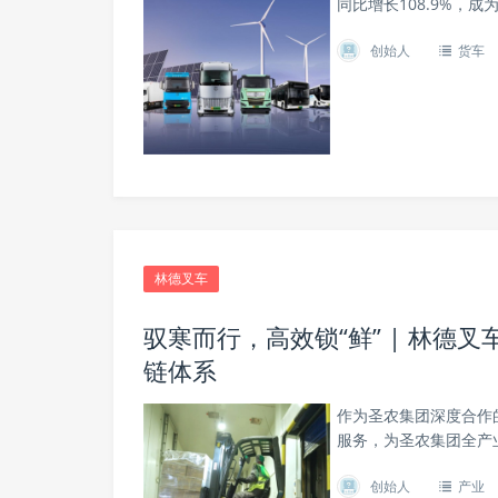
同比增长108.9%，
创始人
货车
林德叉车
驭寒而行，高效锁“鲜” | 林
链体系
作为圣农集团深度合作
服务，为圣农集团全产
创始人
产业