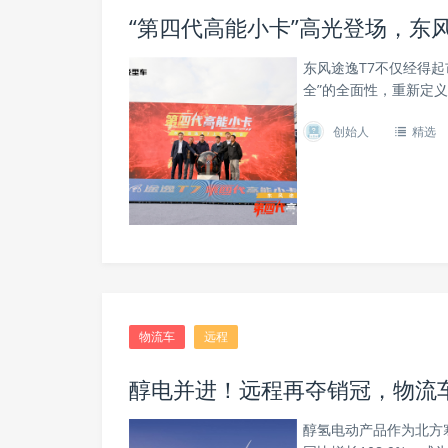
“第四代高能小卡”高光登场，东
东风途逸T7不仅经得
全”的全面性，重新定
创始人
精选
物流车
远程
醇电并进！远程再夺销冠，物流
醇氢电动产品作为北方