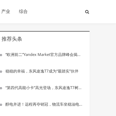
产业
综合
推荐头条
“欧洲前二”Yandex Market官方品牌峰会揭秘俄罗斯电商增长奇迹！
稳稳的幸福，东风途逸T7成为“最踏实”伙伴
“第四代高能小卡”高光登场，东风途逸T7树立行业全新标杆
醇电并进！远程再夺销冠，物流车坐稳油电总榜前三
产业