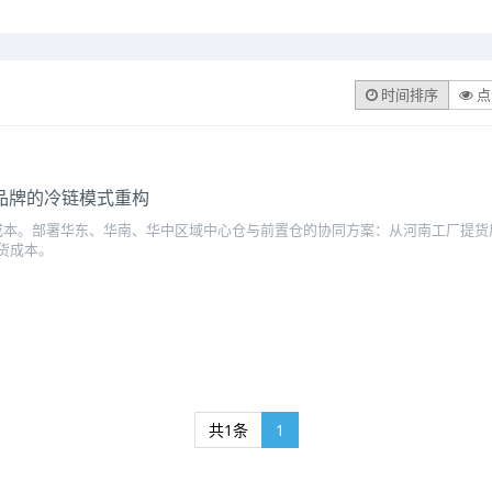
时间排序
点
品牌的冷链模式重构
成本。部署华东、华南、华中区域中心仓与前置仓的协同方案：从河南工厂提货
货成本。
共1条
1